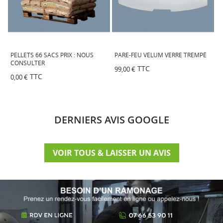
S
PELLETS 66 SACS PRIX : NOUS
PARE-FEU VELUM VERRE TREMPÉ
Q
CONSULTER
C
TTC
99,00 €
TTC
0,00 €
1
DERNIERS AVIS GOOGLE
VOIR TOUS & LAISSER UN AVIS