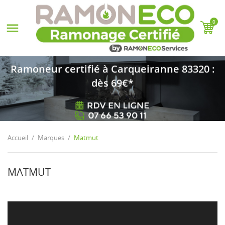
0

Ramoneur certifié à Carqueiranne 83320 :
dès 69€*
Accueil
Marques
Matmut
MATMUT