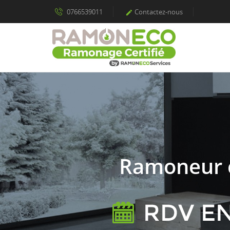
0766539011
Contactez-nous

Ramoneur ce